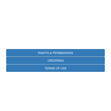
RIGHTS & PERMISSIONS
ORDERING
TERMS OF USE
PRIVACY
OPEN ACCESS
CONTACT